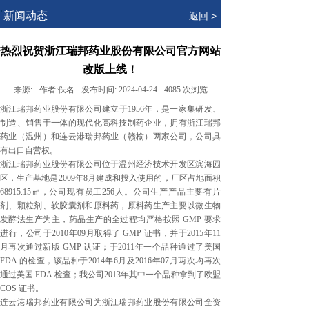
.
新闻动态
返回 >
热烈祝贺浙江瑞邦药业股份有限公司官方网站
改版上线！
来源:
作者:
佚名
发布时间:
2024-04-24
4085
次浏览
浙江瑞邦药业股份有限公司建立于1956年，是一家集研发、
制造、销售于一体的现代化高科技制药企业，拥有浙江瑞邦
药业（温州）和连云港瑞邦药业（赣榆）两家公司，公司具
有出口自营权。
浙江瑞邦药业股份有限公司位于温州经济技术开发区滨海园
区，生产基地是2009年8月建成和投入使用的，厂区占地面积
68915.15㎡，公司现有员工256人。公司生产产品主要有片
剂、颗粒剂、软胶囊剂和原料药，原料药生产主要以微生物
发酵法生产为主，药品生产的全过程均严格按照 GMP 要求
进行，公司于2010年09月取得了 GMP 证书，并于2015年11
月再次通过新版 GMP 认证；于2011年一个品种通过了美国
FDA 的检查，该品种于2014年6月及2016年07月两次均再次
通过美国 FDA 检查；我公司2013年其中一个品种拿到了欧盟
COS 证书。
连云港瑞邦药业有限公司为浙江瑞邦药业股份有限公司全资