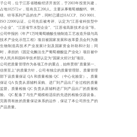
子公司，位于江苏省赣榆经济开发区，于2003年投资兴建，
占地102572㎡，现有员工200人。主要从事葡萄糖酸钙、钾、
镁、锌等系列产品的生产，同时已通过HACCP、ISO 9001、
ISO 22000认证。公司先后被考评、认定为“江苏省科技型中
小企业”、“江苏省节水型企业”、“江苏省高新技术企业”等。
公司申报的《年产1万吨葡萄糖酸生物制造工艺改造升级与高
技术产业化示范工程》项目被国家发展和改革委员会列为微
生物制造高技术产业发展计划及国家资金补助和计划；同
时，承担的《固定化酶法生产葡萄糖酸盐产业化》项目被中
华人民共和国科学技术部认定为“国家火炬计划”项目。
公司把质量管理作为各项工作的重点，始终贯彻"质量第一、
信誉至上"的质量方针，公司有独立的质量管理部。质量管理
部下设质量保证 QA 和质量检验 QC （中心化验室）。质量
保证 QA 负责从原辅料采购、进厂到产品出厂全过程的质量
监督。质量检验 QC 负责从原辅料进厂到产品出厂的质量检
验。 QC 配备了与生产规模相适应的先进的检验仪器设备。
完善而有效的质量保证体系的运作，保证了本公司所生产的
产品质量。
公司注重科技进步，不断开发新产品，重视产品质量，树立
品牌意识。在抓生产发展的同时，以质量求生存，以成本求
出路，以科技为动力，以品种求发展。药品研制、生产、销
售、服务的全过程处于严密的控制状态下，以严格的科学管